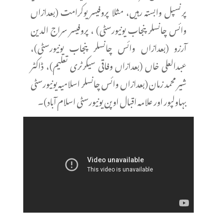
پرنسپل وابستہ رہیں، مثلا پروفیسر یوکرامت (بعدازاں
وائس چانسلر پنجاب یونیورسٹی) ، پروفیسر سراج الدین
آرزو (بعدازاں وائس چانسلر پنجاب یونیورسٹی)،
عبدالعلی خاں (بعدازاں وفاقی سیکرٹری تعلیم)، ڈاکٹر
شیر محمد زمان (بعدازاں وائس چانسلر اسلامیہ یونیورسٹی
بہاولپور اور علامہ اقبال اوپن یونیورسٹی اسلام آباد)۔