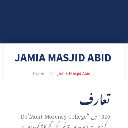
JAMIA MASJID ABID
Home
>
Jamia Masjid Abid
تعارف
1929 میں “De’Mont Morency College”
کے نام سے شاہ پور میں قائم کئے گئے کالج کو 1946 میں