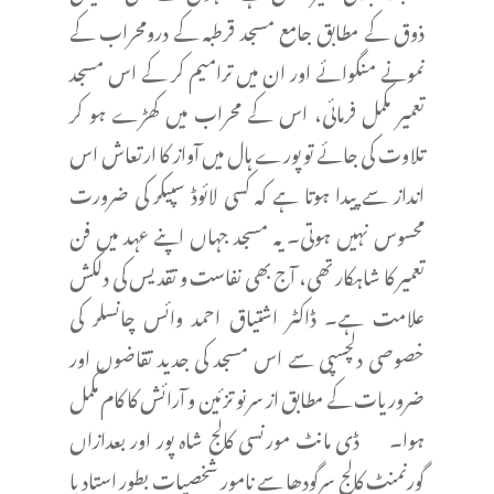
ذوق کے مطابق جامع مسجد قرطبہ کے درومحراب کے
نمونے منگوائے اور ان میں ترامیم کر کے اس مسجد
تعمیر مکمل فرمائی، اس کے محراب میں کھڑے ہو کر
تلاوت کی جائے تو پورے ہال میں آواز کا ارتعاش اس
انداز سے پیدا ہوتا ہے کہ کسی لائوڈ سپیکر کی ضرورت
محسوس نہیں ہوتی۔ یہ مسجد جہاں اپنے عہد میں فن
تعمیر کا شاہکار تھی، آج بھی نفاست و تقدیس کی دلکش
علامت ہے۔ ڈاکٹر اشتیاق احمد وائس چانسلر کی
خصوصی دلچسپی سے اس مسجد کی جدید تقاضوں اور
ضروریات کے مطابق از سرنو تزئین و آرائش کا کام مکمل
ہوا۔ ڈی مانٹ مورنسی کالج شاہ پور اور بعدازاں
گورنمنٹ کالج سرگودھا سے نامور شخصیات بطور استاد یا