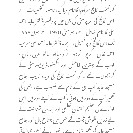
گورنمنٹ کالج سرگودہا کا نام دیا گیا، نامور شخصیات نے
اس کالج کی سرپرستی کی جن میں پروفیسر ڈاکٹر عابد احمد
علی کا نام شامل ہے، جو مئی 1950 سے جون1958
تک اس کالج کو پرنسپل رہے۔ ڈاکٹر عابد احمد علی سرسید
احمد خان کے پوتے ہونے کو ساتھ ساتھ عربی زبان و
ادب کے بہترین فاضل اور آکسفورڈ یونیورسٹی کے
گریجوایٹ تھے۔ گورنمنٹ کالج کی دیدہ زیب جامع
مسجد عابد آپ ہی کے نام سے منسوب ہے، جس کی
تعمیر آپ کے دور میں ہوئی، آپ نے اپنے دور میں اس
ادارے کی عظیم الشان تعلیمی اور تہذیبی شناخت کے
لیے زریں نقوش ثبت کئے جس میں جناح ہال اور جامع
مسجد عابد کی تعمیر شامل ہے، انہوں نے اعلی جمالیاتی